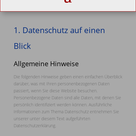
1. Datenschutz auf einen
Blick
Allgemeine Hinweise
Die folgenden Hinweise geben einen einfachen Überblick
darüber, was mit Ihren personenbezogenen Daten
passiert, wenn Sie diese Website besuchen.
Personenbezogene Daten sind alle Daten, mit denen Sie
persönlich identifiziert werden können. Ausführliche
Informationen zum Thema Datenschutz entnehmen Sie
unserer unter diesem Text aufgeführten
Datenschutzerklärung.