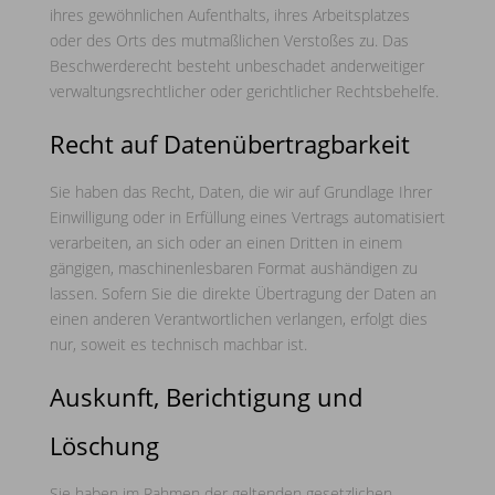
ihres gewöhnlichen Aufenthalts, ihres Arbeitsplatzes
oder des Orts des mutmaßlichen Verstoßes zu. Das
Beschwerderecht besteht unbeschadet anderweitiger
verwaltungsrechtlicher oder gerichtlicher Rechtsbehelfe.
Recht auf Daten­übertrag­barkeit
Sie haben das Recht, Daten, die wir auf Grundlage Ihrer
Einwilligung oder in Erfüllung eines Vertrags automatisiert
verarbeiten, an sich oder an einen Dritten in einem
gängigen, maschinenlesbaren Format aushändigen zu
lassen. Sofern Sie die direkte Übertragung der Daten an
einen anderen Verantwortlichen verlangen, erfolgt dies
nur, soweit es technisch machbar ist.
Auskunft, Berichtigung und
Löschung
Sie haben im Rahmen der geltenden gesetzlichen