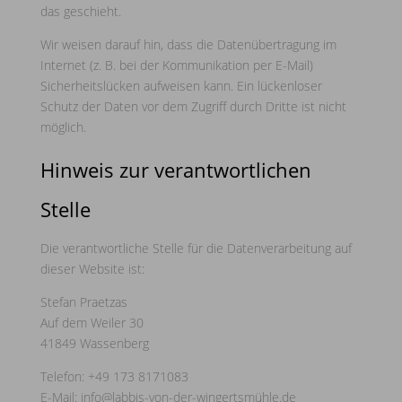
das geschieht.
Wir weisen darauf hin, dass die Datenübertragung im
Internet (z. B. bei der Kommunikation per E-Mail)
Sicherheitslücken aufweisen kann. Ein lückenloser
Schutz der Daten vor dem Zugriff durch Dritte ist nicht
möglich.
Hinweis zur verantwortlichen
Stelle
Die verantwortliche Stelle für die Datenverarbeitung auf
dieser Website ist:
Stefan Praetzas
Auf dem Weiler 30
41849 Wassenberg
Telefon: +49 173 8171083
E-Mail: info@labbis-von-der-wingertsmühle.de