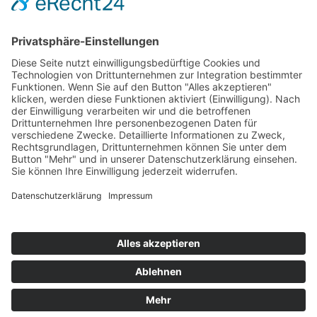
News 2023
News 2022
News 2021
News 2020
News 2019
News 2018
News 2017
News 2016
News 2015
News 2014
© 2014 - 2026 Cordula & Stefan Praetzas | all rights
reserved | CMS Premium Website by
www.GriPu-